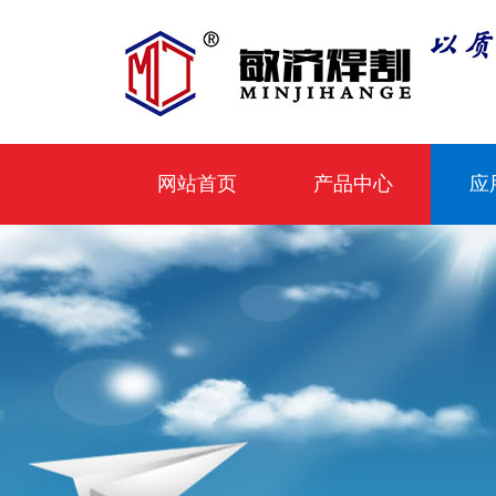
网站首页
产品中心
应