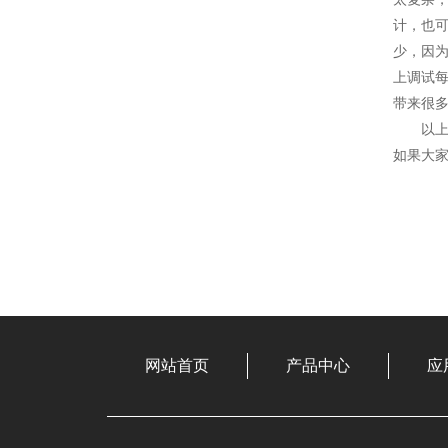
计，也
少，因
上调试每
带来很
以上是
如果大
网站首页
产品中心
应