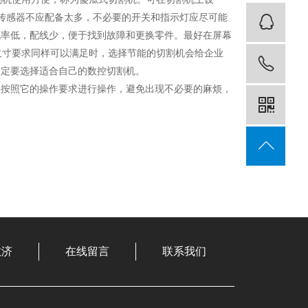
传感器不应配备太多，不必要的开关和指示灯应尽可能
客
概率低，配线少，便于找到故障和更换零件。最好在屏幕
尺寸要求同样可以满足时，选择节能的切割机会给企业
18
一定要选择适合自己的数控切割机。
按照它的操作要求进行操作，避免出现不必要的麻烦，
敏济
在线留言
联系我们