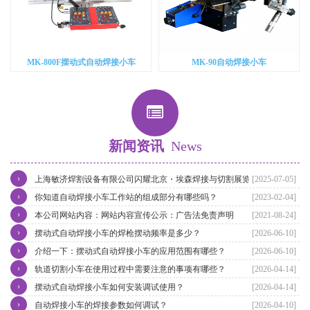
MK-800F摆动式自动焊接小车
MK-90自动焊接小车
新闻资讯
News
›
上海敏济焊割设备有限公司闪耀北京・埃森焊接与切割展览会
[2025-07-05]
›
你知道自动焊接小车工作站的组成部分有哪些吗？
[2023-02-04]
›
本公司网站内容：网站内容宣传公示：广告法免责声明
[2021-08-24]
›
摆动式自动焊接小车的焊枪摆动频率是多少？
[2026-06-10]
›
介绍一下：摆动式自动焊接小车的应用范围有哪些？
[2026-06-10]
›
轨道切割小车在使用过程中需要注意的事项有哪些？
[2026-04-14]
›
摆动式自动焊接小车如何安装调试使用？
[2026-04-14]
›
自动焊接小车的焊接参数如何调试？
[2026-04-10]