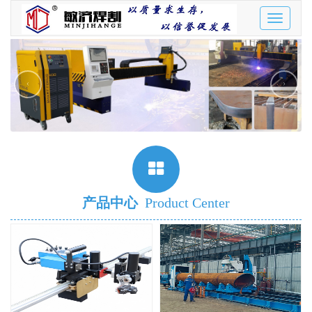
Toggle
navigatio
‹
›
产品中心
Product Center