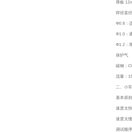
厚板 12
焊丝直
Φ0.8：
Φ1.0：
Φ1.2：
保护气
碳钢：CO₂
流量：15
二、小
基本原
速度太快
速度太慢
调试顺