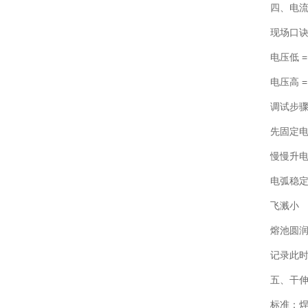
四、电
现场口
电压低 
电压高 
调试步
先固定
慢慢升
电弧稳定
飞溅小
熔池圆
记录此
五、干
标准：焊丝