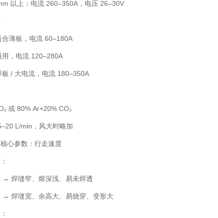
mm 以上：电流 260–350A，电压 26–30V
径
适合薄板，电流 60–180A
通用，电流 120–280A
厚板 / 大电流，电流 180–350A
 或 80% Ar+20% CO₂
–20 L/min，风大时略加
车核心参数：行走速度
则：
 → 焊缝窄、熔深浅、易未焊透
 → 焊缝宽、余高大、易烧穿、变形大
序：