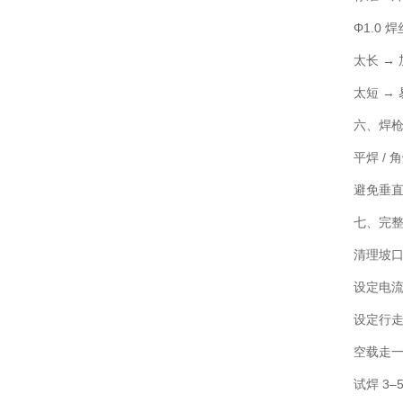
Φ1.0 
太长 →
太短 →
六、焊
平焊 / 
避免垂
七、完
清理坡
设定电流
设定行
空载走
试焊 3–