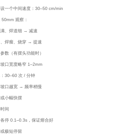
一个中间速度：30–50 cm/min
 50mm 观察：
满、焊道细 → 减速
、焊瘤、烧穿 → 提速
动参数（有摆头功能时）
坡口宽度略窄 1–2mm
30–60 次 / 分钟
坡口越宽 → 频率稍慢
摆或小幅快摆
留时间
停 0.1–0.3s，保证熔合好
停或极短停留