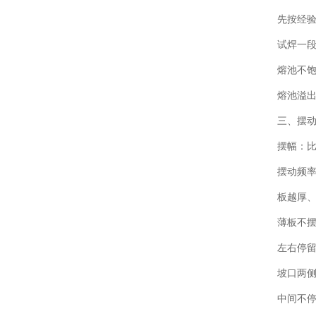
先按经验设
试焊一段
熔池不饱
熔池溢出
三、摆
摆幅：比
摆动频率：
板越厚、
薄板不
左右停
坡口两侧各
中间不