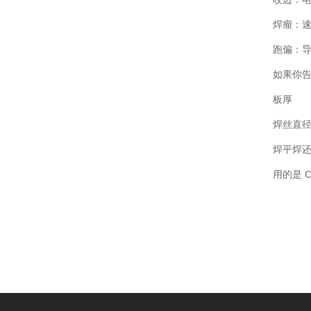
焊瘤：
跑偏：
如果你
板厚
焊丝直
焊平焊还
用的是 