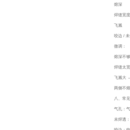
熔深
焊缝宽
飞溅
咬边 / 
微调：
熔深不够 
焊缝太宽 
飞溅大 
两侧不熔
八、常
气孔：
未焊透
咬边：