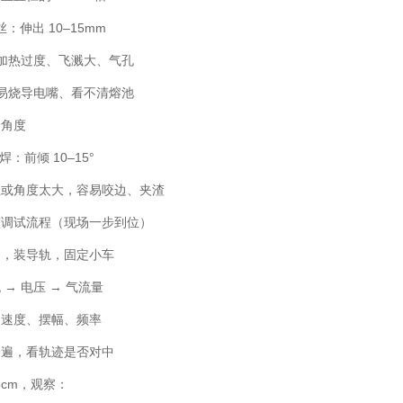
焊丝：伸出 10–15mm
 加热过度、飞溅大、气孔
 易烧导电嘴、看不清熔池
枪角度
角焊：前倾 10–15°
直或角度太大，容易咬边、夹渣
整调试流程（现场一步到位）
口，装导轨，固定小车
 → 电压 → 气流量
走速度、摆幅、频率
一遍，看轨迹是否对中
5cm，观察：