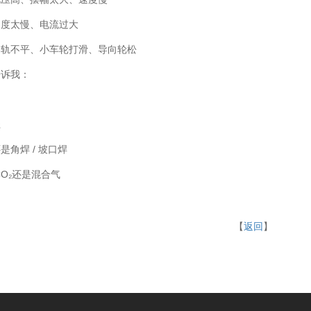
速度太慢、电流过大
导轨不平、小车轮打滑、导向轮松
告诉我：
径
是角焊 / 坡口焊
CO₂还是混合气
【
返回
】