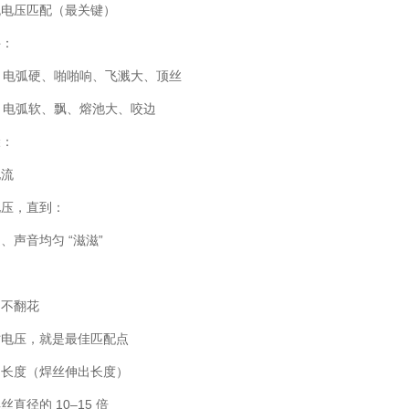
流电压匹配（最关键）
诀：
= 电弧硬、啪啪响、飞溅大、顶丝
= 电弧软、飘、熔池大、咬边
骤：
电流
电压，直到：
、声音均匀 “滋滋”
润不翻花
时电压，就是最佳匹配点
伸长度（焊丝伸出长度）
直径的 10–15 倍