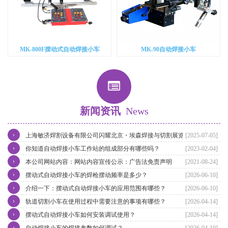
MK-800F摆动式自动焊接小车
MK-90自动焊接小车
新闻资讯
News
›
上海敏济焊割设备有限公司闪耀北京・埃森焊接与切割展览会
[2025-07-05]
›
你知道自动焊接小车工作站的组成部分有哪些吗？
[2023-02-04]
›
本公司网站内容：网站内容宣传公示：广告法免责声明
[2021-08-24]
›
摆动式自动焊接小车的焊枪摆动频率是多少？
[2026-06-10]
›
介绍一下：摆动式自动焊接小车的应用范围有哪些？
[2026-06-10]
›
轨道切割小车在使用过程中需要注意的事项有哪些？
[2026-04-14]
›
摆动式自动焊接小车如何安装调试使用？
[2026-04-14]
›
自动焊接小车的焊接参数如何调试？
[2026-04-10]