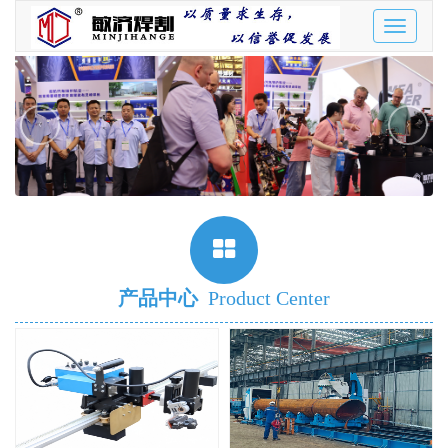
Toggle
navigatio
‹
›
产品中心
Product Center